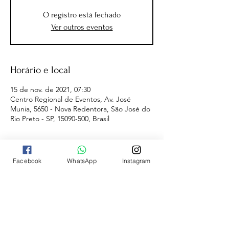
O registro está fechado
Ver outros eventos
Horário e local
15 de nov. de 2021, 07:30
Centro Regional de Eventos, Av. José
Munia, 5650 - Nova Redentora, São José do
Rio Preto - SP, 15090-500, Brasil
Facebook
WhatsApp
Instagram
A
ALCER EVENTOS ESPORTIVOS
é
voltada para organização de eventos
esportivos (Corrida de Rua, Triathlon,