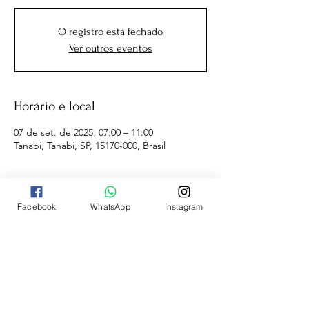
O registro está fechado
Ver outros eventos
Horário e local
07 de set. de 2025, 07:00 – 11:00
Tanabi, Tanabi, SP, 15170-000, Brasil
Facebook
WhatsApp
Instagram
A
ALCER EVENTOS ESPORTIVOS
é
voltada para organização de eventos
esportivos (Corrida de Rua, Triathlon,
Duathlon e Bike) na cidade de São José do