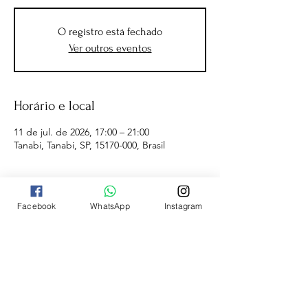
O registro está fechado
Ver outros eventos
Horário e local
11 de jul. de 2026, 17:00 – 21:00
Tanabi, Tanabi, SP, 15170-000, Brasil
Facebook
WhatsApp
Instagram
A
ALCER EVENTOS ESPORTIVOS
é
voltada para organização de eventos
esportivos (Corrida de Rua, Triathlon,
Duathlon e Bike) na cidade de São José do