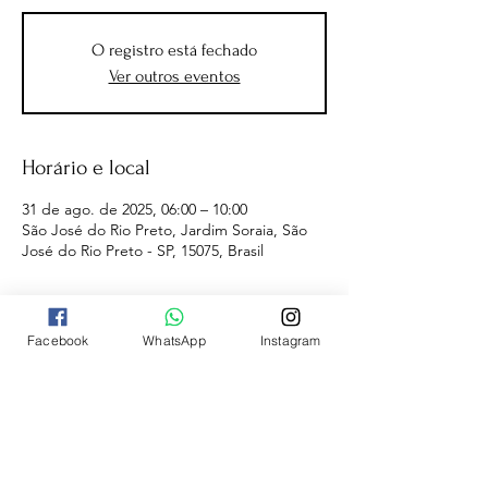
O registro está fechado
Ver outros eventos
Horário e local
31 de ago. de 2025, 06:00 – 10:00
São José do Rio Preto, Jardim Soraia, São
José do Rio Preto - SP, 15075, Brasil
Facebook
WhatsApp
Instagram
A
ALCER EVENTOS ESPORTIVOS
é
voltada para organização de eventos
esportivos (Corrida de Rua, Triathlon,